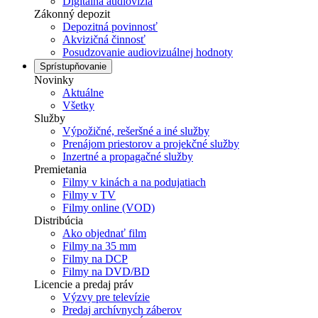
Digitálna audiovízia
Zákonný depozit
Depozitná povinnosť
Akvizičná činnosť
Posudzovanie audiovizuálnej hodnoty
Sprístupňovanie
Novinky
Aktuálne
Všetky
Služby
Výpožičné, rešeršné a iné služby
Prenájom priestorov a projekčné služby
Inzertné a propagačné služby
Premietania
Filmy v kinách a na podujatiach
Filmy v TV
Filmy online (VOD)
Distribúcia
Ako objednať film
Filmy na 35 mm
Filmy na DCP
Filmy na DVD/BD
Licencie a predaj práv
Výzvy pre televízie
Predaj archívnych záberov