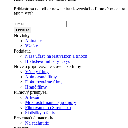
Prihláste sa na odber newslettra slovenského filmového centra
NKC SFÚ
Odoslať
Novinky
Aktuálne
Všetky
Podujatia
Naša účasť na festivaloch a trhoch
Bratislava Industry Days
Nové a pripravované slovenské filmy
Všetky filmy
Animované filmy
Dokumentárne filmy
Hrané filmy
Filmový priemysel
Adresár
Možnosti finančnej podpory
Filmovanie na Slovensku
Štatistiky a fakty
Prezentačné materiály
Na stiahnutie