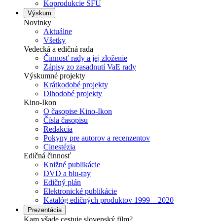
Koprodukcie SFÚ
Výskum
Novinky
Aktuálne
Všetky
Vedecká a edičná rada
Činnosť rady a jej zloženie
Zápisy zo zasadnutí VaE rady
Výskumné projekty
Krátkodobé projekty
Dlhodobé projekty
Kino-Ikon
O časopise Kino-Ikon
Čísla časopisu
Redakcia
Pokyny pre autorov a recenzentov
Cinestézia
Edičná činnosť
Knižné publikácie
DVD a blu-ray
Edičný plán
Elektronické publikácie
Katalóg edičných produktov 1999 – 2020
Prezentácia
Kam všade cestuje slovenský film?