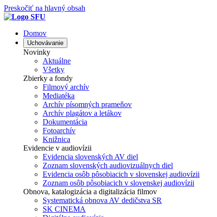
Preskočiť na hlavný obsah
Domov
Uchovávanie
Novinky
Aktuálne
Všetky
Zbierky a fondy
Filmový archív
Mediatéka
Archív písomných prameňov
Archív plagátov a letákov
Dokumentácia
Fotoarchív
Knižnica
Evidencie v audiovízii
Evidencia slovenských AV diel
Zoznam slovenských audiovizuálnych diel
Evidencia osôb pôsobiacich v slovenskej audiovízii
Zoznam osôb pôsobiacich v slovenskej audiovízii
Obnova, katalogizácia a digitalizácia filmov
Systematická obnova AV dedičstva SR
SK CINEMA