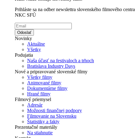
Prihláste sa na odber newslettra slovenského filmového centra
NKC SFÚ
Odoslať
Novinky
Aktuálne
Všetky
Podujatia
Naša účasť na festivaloch a trhoch
Bratislava Industry Days
Nové a pripravované slovenské filmy
Všetky filmy
Animované filmy
Dokumentárne filmy
Hrané filmy
Filmový priemysel
Adresár
Možnosti finančnej podpory
Filmovanie na Slovensku
Štatistiky a fakty
Prezentačné materiály
Na stiahnutie