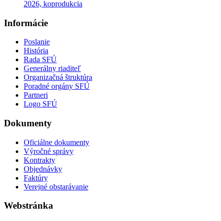
2026, koprodukcia
Informácie
Poslanie
História
Rada SFÚ
Generálny riaditeľ
Organizačná štruktúra
Poradné orgány SFÚ
Partneri
Logo SFÚ
Dokumenty
Oficiálne dokumenty
Výročné správy
Kontrakty
Objednávky
Faktúry
Verejné obstarávanie
Webstránka