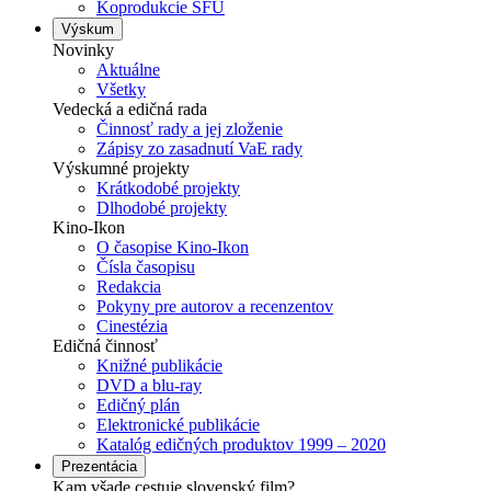
Koprodukcie SFÚ
Výskum
Novinky
Aktuálne
Všetky
Vedecká a edičná rada
Činnosť rady a jej zloženie
Zápisy zo zasadnutí VaE rady
Výskumné projekty
Krátkodobé projekty
Dlhodobé projekty
Kino-Ikon
O časopise Kino-Ikon
Čísla časopisu
Redakcia
Pokyny pre autorov a recenzentov
Cinestézia
Edičná činnosť
Knižné publikácie
DVD a blu-ray
Edičný plán
Elektronické publikácie
Katalóg edičných produktov 1999 – 2020
Prezentácia
Kam všade cestuje slovenský film?