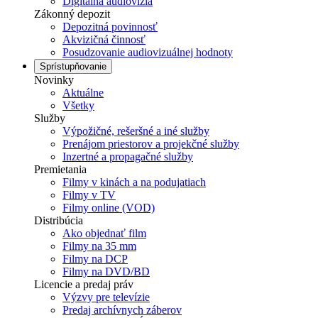
Digitálna audiovízia
Zákonný depozit
Depozitná povinnosť
Akvizičná činnosť
Posudzovanie audiovizuálnej hodnoty
Sprístupňovanie
Novinky
Aktuálne
Všetky
Služby
Výpožičné, rešeršné a iné služby
Prenájom priestorov a projekčné služby
Inzertné a propagačné služby
Premietania
Filmy v kinách a na podujatiach
Filmy v TV
Filmy online (VOD)
Distribúcia
Ako objednať film
Filmy na 35 mm
Filmy na DCP
Filmy na DVD/BD
Licencie a predaj práv
Výzvy pre televízie
Predaj archívnych záberov