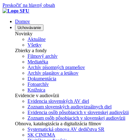
Preskočiť na hlavný obsah
Domov
Uchovávanie
Novinky
Aktuálne
Všetky
Zbierky a fondy
Filmový archív
Mediatéka
Archív písomných prameňov
Archív plagátov a letákov
Dokumentácia
Fotoarchív
Knižnica
Evidencie v audiovízii
Evidencia slovenských AV diel
Zoznam slovenských audiovizuálnych diel
Evidencia osôb pôsobiacich v slovenskej audiovízii
Zoznam osôb pôsobiacich v slovenskej audiovízii
Obnova, katalogizácia a digitalizácia filmov
Systematická obnova AV dedičstva SR
SK CINEMA