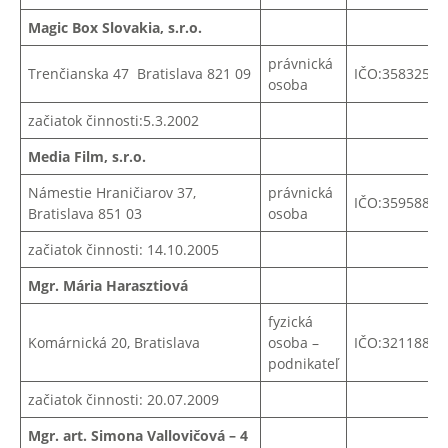
Magic Box Slovakia, s.r.o.
právnická
Trenčianska 47 Bratislava 821 09
IČO:35832550
osoba
začiatok činnosti:5.3.2002
Media Film, s.r.o.
Námestie Hraničiarov 37,
právnická
IČO:
35958863
Bratislava 851 03
osoba
začiatok činnosti: 14.10.2005
Mgr. Mária Harasztiová
fyzická
Komárnická 20, Bratislava
osoba –
IČO:32118821
podnikateľ
začiatok činnosti: 20.07.2009
Mgr. art. Simona Vallovičová – 4