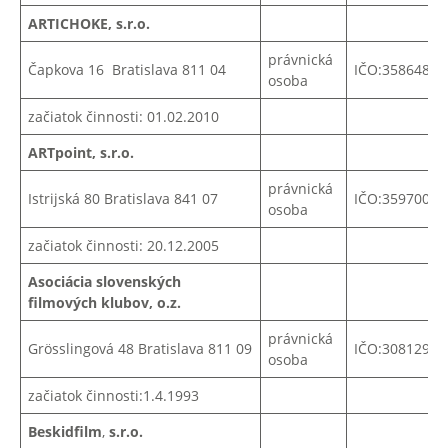
ARTICHOKE, s.r.o.
právnická
Čapkova 16 Bratislava 811 04
IČO:
35864842
osoba
začiatok činnosti: 01.02.2010
ARTpoint, s.r.o.
právnická
Istrijská 80 Bratislava 841 07
IČO:
35970031
osoba
začiatok činnosti: 20.12.2005
Asociácia slovenských
filmových klubov, o.z.
právnická
Grösslingová 48 Bratislava 811 09
IČO:30812976
osoba
začiatok činnosti:1.4.1993
Beskidfilm
,
s.r.o.