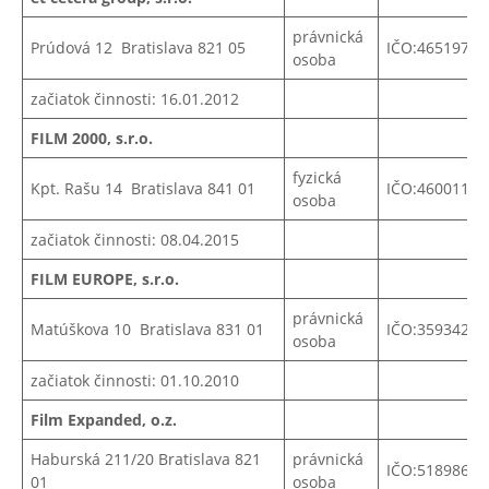
právnická
Prúdová 12 Bratislava 821 05
IČO:
46519793
osoba
začiatok činnosti: 16.01.2012
FILM 2000, s.r.o.
fyzická
Kpt. Rašu 14 Bratislava 841 01
IČO:
46001174
osoba
začiatok činnosti: 08.04.2015
FILM EUROPE, s.r.o.
právnická
Matúškova 10 Bratislava 831 01
IČO:
35934271
osoba
začiatok činnosti: 01.10.2010
Film Expanded, o.z.
Haburská 211/20 Bratislava 821
právnická
IČO:51898616
01
osoba