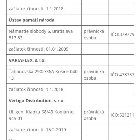
začiatok činnosti: 1.1.2018
Ústav pamäti národa
Námestie slobody 6, Bratislava
právnická
IČO:37977997
817 83
osoba
začiatok činnosti: 01.01.2005
VARIAFLEX, s.r.o.
Ťahanovská
2902/36A
Košice
040
právnická
IČO:
47375728
13
osoba
začiatok činnosti: 1.1.2018
Vertigo Distribution, s.r.o.
Ul. gen. Klapku 68/43 Komárno
právnická
IČO:52121143
945 01
osoba
začiatok činnosti: 15.2.2019