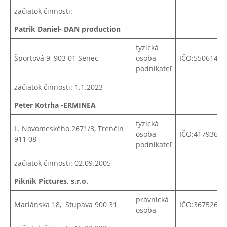
začiatok činnosti:
Patrik Daniel- DAN production
fyzická
Športová 9, 903 01 Senec
osoba –
IČO:55061435
podnikateľ
začiatok činnosti: 1.1.2023
Peter Kotrha -ERMINEA
fyzická
L. Novomeského 2671/3, Trenčín
osoba –
IČO:41793684
911 08
podnikateľ
začiatok činnosti: 02.09.2005
Piknik Pictures, s.r.o.
právnická
Mariánska 18, Stupava 900 31
IČO:
36752649
osoba