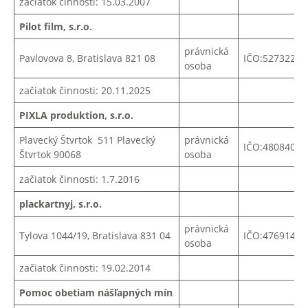
začiatok činnosti: 15.03.2007
Pilot film, s.r.o.
právnická
Pavlovova 8, Bratislava 821 08
IČO:52732258
osoba
začiatok činnosti: 20.11.2025
PIXLA produktion, s.r.o.
Plavecký Štvrtok 511 Plavecký
právnická
IČO:48084069
Štvrtok 90068
osoba
začiatok činnosti: 1.7.2016
plackartnyj, s.r.o.
právnická
Tylova 1044/19, Bratislava 831 04
IČO:
47691433
osoba
začiatok činnosti: 19.02.2014
Pomoc obetiam nášľapných mín