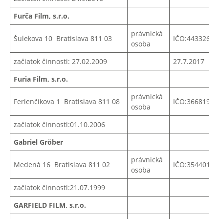
Furča Film, s.r.o.
právnická
Šulekova 10 Bratislava 811 03
IČO:44332645
osoba
začiatok činnosti: 27.02.2009
27.7.2017
Furia Film, s.r.o.
právnická
Ferienčíkova 1 Bratislava 811 08
IČO:
36681971
osoba
začiatok činnosti:01.10.2006
Gabriel Gröber
právnická
Medená 16 Bratislava 811 02
IČO:35440139
osoba
začiatok činnosti:21.07.1999
GARFIELD FILM, s.r.o.