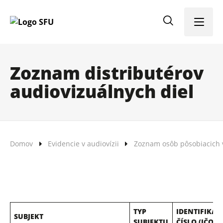
Menu
Zoznam distributérov
audiovizuálnych diel
Domov
Evidencie v audiovízii
Zoznam osôb pôsobiacich v
TYP
IDENTIFIKAČ
SUBJEKT
SUBJEKTU
ČÍSLO (IČO)