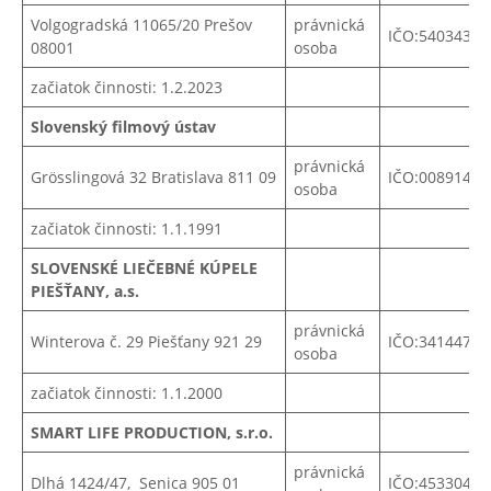
Volgogradská 11065/20 Prešov
právnická
IČO:54034370
08001
osoba
začiatok činnosti: 1.2.2023
Slovenský filmový ústav
právnická
Grösslingová 32 Bratislava 811 09
IČO:00891444
osoba
začiatok činnosti: 1.1.1991
SLOVENSKÉ LIEČEBNÉ KÚPELE
PIEŠŤANY, a.s.
právnická
Winterova č. 29 Piešťany 921 29
IČO:34144790
osoba
začiatok činnosti: 1.1.2000
SMART LIFE PRODUCTION, s.r.o.
právnická
Dlhá 1424/47, Senica 905 01
IČO:
45330433