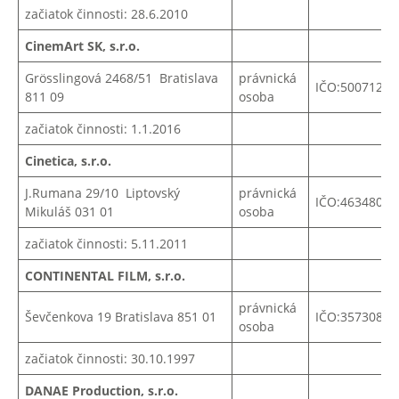
začiatok činnosti: 28.6.2010
CinemArt SK, s.r.o.
Grösslingová
2468/51
Bratislava
právnická
IČO:50071254
811 09
osoba
začiatok činnosti: 1.1.2016
Cinetica, s.r.o.
J.Rumana 29/10 Liptovský
právnická
IČO:
46348018
Mikuláš 031 01
osoba
začiatok činnosti: 5.11.2011
CONTINENTAL FILM, s.r.o.
právnická
Ševčenkova 19 Bratislava 851 01
IČO:
35730897
osoba
začiatok činnosti: 30.10.1997
DANAE Production, s.r.o.