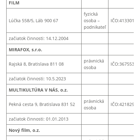
FILM
fyzická
Lúčka 558/5, Láb 900 67
osoba –
IČO:41330145
podnikateľ
začiatok činnosti: 14.12.2004
MIRAFOX, s.r.o.
právnická
Rajská 8, Bratislava 811 08
IČO:36755320
osoba
začiatok činnosti: 10.5.2023
MULTIKULTÚRA V NÁS, o.z.
právnická
Pekná cesta 9, Bratislava 831 52
IČO:42182964
osoba
začiatok činnosti: 01.01.2013
Nový film, o.z.