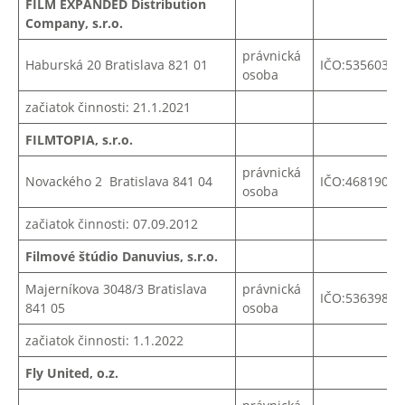
FILM EXPANDED Distribution
Company, s.r.o.
právnická
Haburská 20 Bratislava 821 01
IČO:53560345
osoba
začiatok činnosti: 21.1.2021
FILMTOPIA, s.r.o.
právnická
Novackého 2 Bratislava 841 04
IČO:
46819002
osoba
začiatok činnosti: 07.09.2012
Filmové štúdio Danuvius, s.r.o.
Majerníkova 3048/3 Bratislava
právnická
IČO:53639804
841 05
osoba
začiatok činnosti: 1.1.2022
Fly United, o.z.