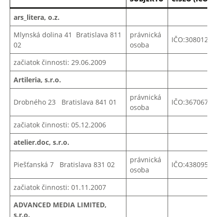
ars_litera, o.z.
Mlynská dolina 41 Bratislava 811
právnická
IČO:30801273
02
osoba
začiatok činnosti: 29.06.2009
Artileria, s.r.o.
právnická
Drobného 23 Bratislava 841 01
IČO:
36706787
osoba
začiatok činnosti: 05.12.2006
atelier.doc, s.r.o.
právnická
Piešťanská 7 Bratislava 831 02
IČO:
43809537
osoba
začiatok činnosti: 01.11.2007
ADVANCED MEDIA LIMITED,
s.r.o.