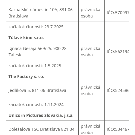
Karpatské námestie 10A, 831 06
právnická
IČO:57099766
Bratislava
osoba
začiatok činnosti: 23.7.2025
Túlavé kino s.r.o.
Ignáca Gešaja 569/25, 900 28
právnická
IČO:56219407
Zálesie
osoba
začiatok činnosti: 1.5.2025
The Factory s.r.o.
právnická
Jedlíkova 5, 811 06 Bratislava
IČO:52458679
osoba
začiatok činnosti: 1.11.2024
Unicorn Pictures Slovakia, j.s.a.
právnická
Doležalova 15C Bratislava 821 04
IČO:
53446780
osoba