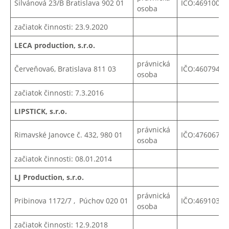
Silvánová 23/B Bratislava 902 01
IČO:46910042
osoba
začiatok činnosti: 23.9.2020
LECA production, s.r.o.
právnická
Červeňova6, Bratislava 811 03
IČO:46079424
osoba
začiatok činnosti: 7.3.2016
LIPSTICK, s.r.o.
právnická
Rimavské Janovce č. 432, 980 01
IČO:
47606738
osoba
začiatok činnosti: 08.01.2014
LJ Production, s.r.o.
právnická
Pribinova 1172/7 , Púchov 020 01
IČO:46910387
osoba
začiatok činnosti: 12.9.2018