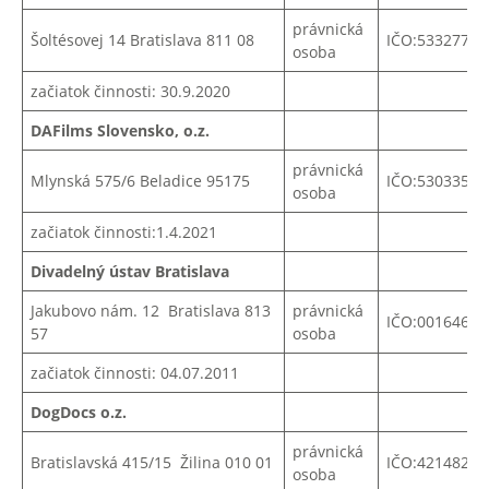
právnická
Šoltésovej 14 Bratislava 811 08
IČO:53327772
osoba
začiatok činnosti: 30.9.2020
DAFilms Slovensko, o.z.
právnická
Mlynská 575/6 Beladice 95175
IČO:53033531
osoba
začiatok činnosti:1.4.2021
Divadelný ústav Bratislava
Jakubovo nám. 12 Bratislava 813
právnická
IČO:00164691
57
osoba
začiatok činnosti: 04.07.2011
DogDocs o.z.
právnická
Bratislavská 415/15 Žilina 010 01
IČO:42148260
osoba