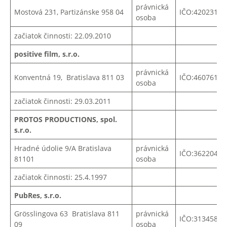
právnická
Mostová 231, Partizánske 958 04
IČO:42023165
osoba
začiatok činnosti: 22.09.2010
positive film, s.r.o.
právnická
Konventná 19, Bratislava 811 03
IČO:
46076158
osoba
začiatok činnosti: 29.03.2011
PROTOS PRODUCTIONS, spol.
s.r.o.
Hradné údolie 9/A Bratislava
právnická
IČO:36220418
81101
osoba
začiatok činnosti: 25.4.1997
PubRes, s.r.o.
Grösslingova 63 Bratislava 811
právnická
IČO:
31345824
09
osoba