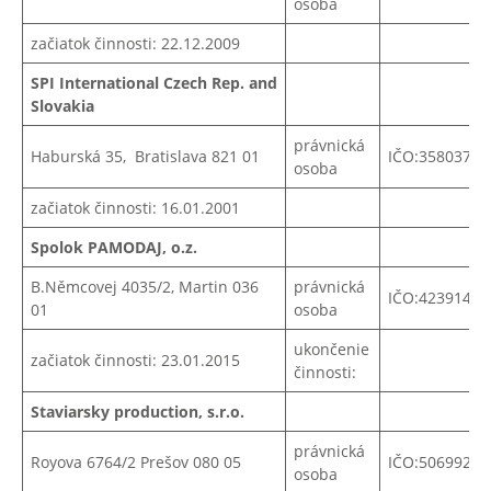
osoba
začiatok činnosti: 22.12.2009
SPI International Czech Rep. and
Slovakia
právnická
Haburská 35, Bratislava 821 01
IČO:35803797
osoba
začiatok činnosti: 16.01.2001
Spolok PAMODAJ, o.z.
B.Němcovej 4035/2, Martin 036
právnická
IČO:42391491
01
osoba
ukončenie
začiatok činnosti: 23.01.2015
činnosti:
Staviarsky production, s.r.o.
právnická
Royova 6764/2 Prešov 080 05
IČO:50699261
osoba