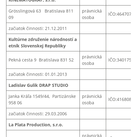
Grösslingová 63 Bratislava 811
právnická
IČO:
46470786
09
osoba
začiatok činnosti: 21.12.2011
Kultúrne združenie národností a
etník Slovenskej Republiky
právnická
Pekná cesta 9 Bratislava 831 52
IČO:34017526
osoba
začiatok činnosti: 01.01.2013
Ladislav Gulik DRAP STUDIO
Janka Kráľa 1549/44, Partizánske
právnická
IČO:41680821
958 06
osoba
začiatok činnosti: 29.03.2006
La Plata Production, s.r.o.
právnická