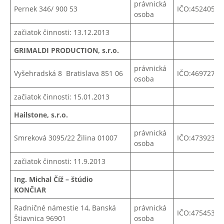
právnická
Pernek 346/ 900 53
IČO:45240540
osoba
začiatok činnosti: 13.12.2013
GRIMALDI PRODUCTION, s.r.o.
právnická
Vyšehradská 8 Bratislava 851 06
IČO:
46972773
osoba
začiatok činnosti: 15.01.2013
Hailstone, s.r.o.
právnická
Smreková 3095/22 Žilina 01007
IČO:47392371
osoba
začiatok činnosti: 11.9.2013
Ing. Michal Číž – štúdio
KONČIAR
Radničné námestie 14, Banská
právnická
IČO:47545381
Štiavnica 96901
osoba