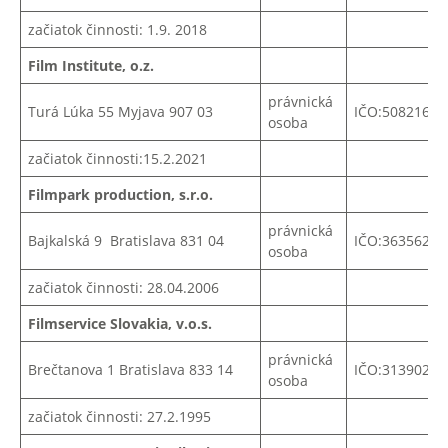
začiatok činnosti: 1.9. 2018
Film Institute, o.z.
právnická
Turá Lúka 55 Myjava 907 03
IČO:50821628
osoba
začiatok činnosti:15.2.2021
Filmpark production, s.r.o.
právnická
Bajkalská 9 Bratislava 831 04
IČO:
36356212
osoba
začiatok činnosti: 28.04.2006
Filmservice Slovakia, v.o.s.
právnická
Brečtanova 1 Bratislava 833 14
IČO:31390285
osoba
začiatok činnosti: 27.2.1995