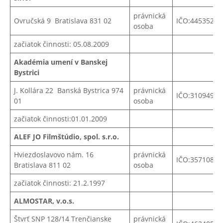
právnická
Ovručská 9 Bratislava 831 02
IČO:
44535244
osoba
začiatok činnosti: 05.08.2009
Akadémia umení v Banskej
Bystrici
J. Kollára 22 Banská Bystrica 974
právnická
IČO:31094970
01
osoba
začiatok činnosti:01.01.2009
ALEF JO Filmštúdio, spol. s.r.o.
Hviezdoslavovo nám. 16
právnická
IČO:
35710802
Bratislava 811 02
osoba
začiatok činnosti: 21.2.1997
ALMOSTAR, v.o.s.
Štvrť SNP 128/14 Trenčianske
právnická