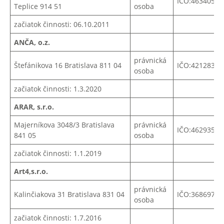
IČO:
46340599
Teplice 914 51
osoba
začiatok činnosti: 06.10.2011
ANČA, o.z.
právnická
Štefánikova 16 Bratislava 811 04
IČO:42128323
osoba
začiatok činnosti: 1.3.2020
ARAR, s.r.o.
Majerníkova 3048/3 Bratislava
právnická
IČO:46293591
841 05
osoba
začiatok činnosti: 1.1.2019
Art4,s.r.o.
právnická
Kalinčiakova 31 Bratislava 831 04
IČO:36869716
osoba
začiatok činnosti: 1.7.2016