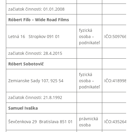
začiatok činnosti: 01.01.2008
Róbert Fiľo – Wide Road Films
fyzická
Letná 16 Stropkov 091 01
osoba –
IČO:50976605
podnikateľ
začiatok činnosti: 28.4.2015
Róbert Sobotovič
fyzická
Zemianske Sady 107, 925 54
osoba –
IČO:41899849
podnikateľ
začiatok činnosti: 21.8.1992
Samuel Ivaška
právnická
Ševčenkova 29 Bratislava 851 01
IČO:43526403
osoba