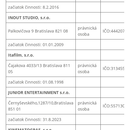
začiatok činnosti: 8.2.2016
INOUT STUDIO, s.r.o.
právnická
Palkovičova 9 Bratislava 821 08
IČO:
44420773
osoba
začiatok činnosti: 01.01.2009
Itafilm, s.r.o.
Čajakova
4033/13
Bratislava
811
právnická
IČO:
31345506
05
osoba
začiatok činnosti: 01.08.1998
JUNIOR ENTERTAINMENT s.r.o.
Černyševského,1287/10,Bratislava
právnická
IČO:55713041
851 01
osoba
začiatok činnosti: 31.8.2023
KINEMATOGRAF, s.r.o.