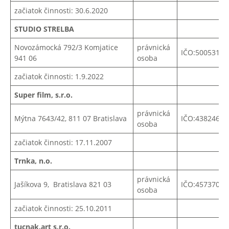
začiatok činnosti: 30.6.2020
STUDIO STRELBA
Novozámocká 792/3 Komjatice
právnická
IČO:50053116
941 06
osoba
začiatok činnosti: 1.9.2022
Super film, s.r.o.
právnická
Mýtna 7643/42, 811 07 Bratislava
IČO:43824625
osoba
začiatok činnosti: 17.11.2007
Trnka, n.o.
právnická
Jašíkova 9, Bratislava 821 03
IČO:45737037
osoba
začiatok činnosti: 25.10.2011
tucnak.art s.r.o.