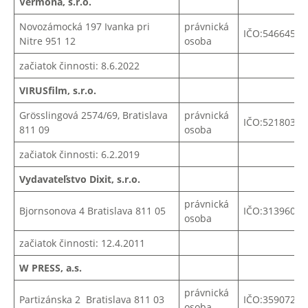
Vermona, s.r.o.
Novozámocká 197 Ivanka pri
právnická
IČO:54664578
Nitre 951 12
osoba
začiatok činnosti: 8.6.2022
VIRUSfilm, s.r.o.
Grösslingová 2574/69, Bratislava
právnická
IČO:52180387
811 09
osoba
začiatok činnosti: 6.2.2019
Vydavateľstvo Dixit, s.r.o.
právnická
Bjornsonova 4 Bratislava 811 05
IČO:31396071
osoba
začiatok činnosti: 12.4.2011
W PRESS, a.s.
právnická
Partizánska 2 Bratislava 811 03
IČO:
35907266
osoba