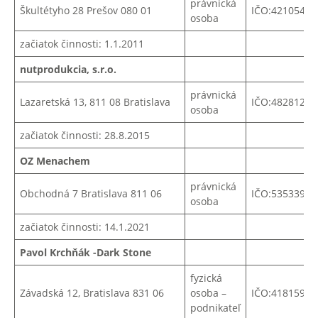
právnická
Škultétyho 28 Prešov 080 01
IČO:42105404
osoba
začiatok činnosti: 1.1.2011
nutprodukcia, s.r.o.
právnická
Lazaretská 13, 811 08 Bratislava
IČO:48281239
osoba
začiatok činnosti: 28.8.2015
OZ Menachem
právnická
Obchodná 7 Bratislava 811 06
IČO:53533976
osoba
začiatok činnosti: 14.1.2021
Pavol Krchňák -Dark Stone
fyzická
Závadská 12, Bratislava 831 06
osoba –
IČO:41815904
podnikateľ