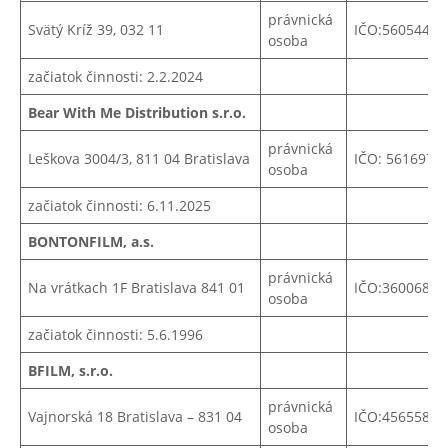
právnická
Svätý Kríž 39, 032 11
IČO:56054483
osoba
začiatok činnosti: 2.2.2024
Bear With Me Distribution
s.r.o.
právnická
Leškova 3004/3, 811 04 Bratislava
IČO: 5616971
osoba
začiatok činnosti: 6.11.2025
BONTONFILM, a.s.
právnická
Na vrátkach
1F
Bratislava
841 01
IČO:
36006858
osoba
začiatok činnosti: 5.6.1996
BFILM, s.r.o.
právnická
Vajnorská 18 Bratislava – 831 04
IČO:45655839
osoba