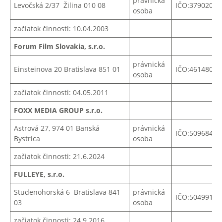
právnická
Levočská 2/37 Žilina 010 08
IČO:37902041
osoba
začiatok činnosti: 10.04.2003
Forum Film Slovakia, s.r.o.
právnická
Einsteinova 20 Bratislava 851 01
IČO:
46148060
osoba
začiatok činnosti: 04.05.2011
FOXX MEDIA GROUP s.r.o.
Astrová 27, 974 01 Banská
právnická
IČO:50968467
Bystrica
osoba
začiatok činnosti: 21.6.2024
FULLEYE, s.r.o.
Studenohorská 6 Bratislava 841
právnická
IČO:50499165
03
osoba
začiatok činnosti: 24.9.2016