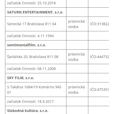
začiatok činnosti: 25.10.2018
SATURN ENTERTAINMENT, s.r.o.
právnická
Senecká 17 Bratislava 811 04
IČO:31382258
osoba
začiatok činnosti: 4.11.1994
sentimentalfilm, s.r.o.
právnická
Špitálska 20, Bratislava 811 08
IČO:
44473222
osoba
začiatok činnosti: 08.11.2008
SKY FILM, s.r.o.
S.Takátsa 1684/19 Komárno 945
právnická
IČO:47535741
01
osoba
začiatok činnosti: 18.9.2017
Slobodná kultúra, s.r.o.