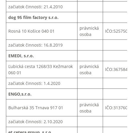
začiatok činnosti: 21.4.2010
dog 95 film factory s.r.o.
právnická
Rosná 10 Košice 040 01
IČO:52575098
osoba
začiatok činnosti: 16.8.2019
EMEDI, s.r.o.
Ľubická cesta 1268/33 Kežmarok
právnická
IČO:36758485
060 01
osoba
začiatok činnosti: 1.4.2020
ENGO,s.r.o.
právnická
Bulharská 35 Trnava 917 01
IČO:31376053
osoba
začiatok činnosti: 2.10.2020
et cetera group, s.r.o.