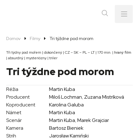
Menu
Domov
Filmy
Tri týždne pod morom
Tři týdny pod mořem | dokončený | CZ – SK – PL – LT | 170 min. |
hraný film
| absurdný | mysteriózny | triler
Tri týždne pod morom
Réžia
Martin Kuba
Producent
Miloš Lochman
,
Zuzana Mistríková
Koproducent
Karolina Galuba
Námet
Martin Kuba
Scenár
Martin Kuba
,
Marek Grajciar
Kamera
Bartosz Bieniek
Strih
Jarosław Kamiński