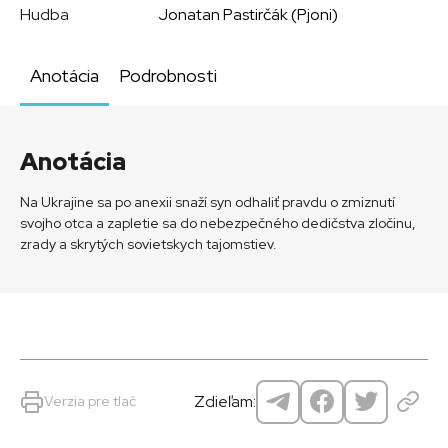
Hudba
Jonatan Pastirčák (Pjoni)
Anotácia
Podrobnosti
Anotácia
Na Ukrajine sa po anexii snaží syn odhaliť pravdu o zmiznutí
svojho otca a zapletie sa do nebezpečného dedičstva zločinu,
zrady a skrytých sovietskych tajomstiev.
Zdieľam:
Verzia pre tlač