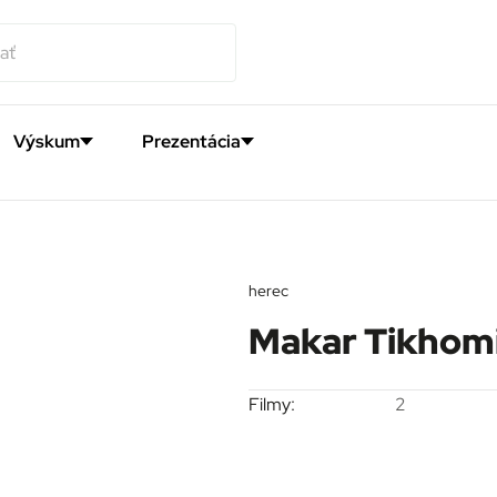
Výskum
Prezentácia
herec
Makar Tikhom
Filmy:
2