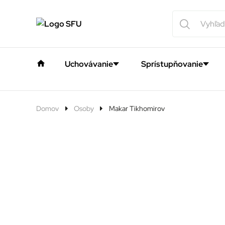
Uchovávanie
Sprístupňovanie
Domov
Osoby
Makar Tikhomirov