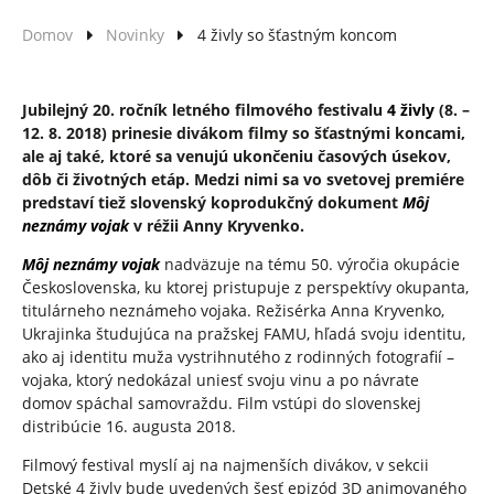
Domov
Novinky
4 živly so šťastným koncom
Jubilejný 20. ročník letného filmového festivalu
4 živly
(8. –
12. 8. 2018) prinesie divákom filmy so šťastnými koncami,
ale aj také, ktoré sa venujú ukončeniu časových úsekov,
dôb či životných etáp. Medzi nimi sa vo svetovej premiére
predstaví tiež slovenský koprodukčný dokument
Môj
neznámy vojak
v réžii Anny Kryvenko.
Môj neznámy vojak
nadväzuje na tému 50. výročia okupácie
Československa, ku ktorej pristupuje z perspektívy okupanta,
titulárneho neznámeho vojaka. Režisérka Anna Kryvenko,
Ukrajinka študujúca na pražskej FAMU, hľadá svoju identitu,
ako aj identitu muža vystrihnutého z rodinných fotografií –
vojaka, ktorý nedokázal uniesť svoju vinu a po návrate
domov spáchal samovraždu. Film vstúpi do slovenskej
distribúcie 16. augusta 2018.
Filmový festival myslí aj na najmenších divákov, v sekcii
Detské 4 živly bude uvedených šesť epizód 3D animovaného