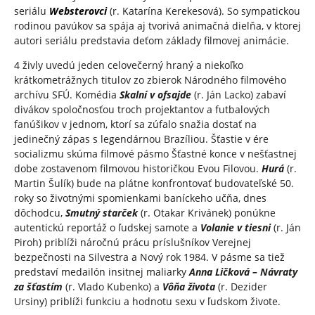
seriálu
Websterovci
(r. Katarína Kerekesová). So sympatickou
rodinou pavúkov sa spája aj tvorivá animačná dielňa, v ktorej
autori seriálu predstavia deťom základy filmovej animácie.
4 živly uvedú jeden celovečerný hraný a niekoľko
krátkometrážnych titulov zo zbierok Národného filmového
archívu SFÚ. Komédia
Skalní v ofsajde
(r. Ján Lacko) zabaví
divákov spoločnosťou troch projektantov a futbalových
fanúšikov v jednom, ktorí sa zúfalo snažia dostať na
jedinečný zápas s legendárnou Brazíliou. Šťastie v ére
socializmu skúma filmové pásmo Šťastné konce v nešťastnej
dobe zostavenom filmovou historičkou Evou Filovou.
Hurá
(r.
Martin Šulík) bude na plátne konfrontovať budovateľské 50.
roky so životnými spomienkami baníckeho učňa, dnes
dôchodcu,
Smutný starček
(r. Otakar Krivánek) ponúkne
autentickú reportáž o ľudskej samote a
Volanie v tiesni
(r. Ján
Piroh) priblíži náročnú prácu príslušníkov Verejnej
bezpečnosti na Silvestra a Nový rok 1984. V pásme sa tiež
predstaví medailón insitnej maliarky
Anna Ličková – Návraty
za šťastím
(r. Vlado Kubenko) a
Vôňa života
(r. Dezider
Ursiny) priblíži funkciu a hodnotu sexu v ľudskom živote.