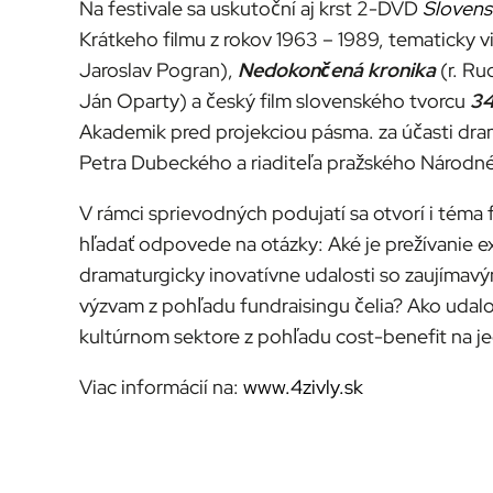
Na festivale sa uskutoční aj krst 2-DVD
Slovens
Krátkeho filmu z rokov 1963 – 1989, tematicky v
Jaroslav Pogran),
Nedokončená kronika
(r. Ru
Ján Oparty) a český film slovenského tvorcu
34
Akademik pred projekciou pásma. za účasti dram
Petra Dubeckého a riaditeľa pražského Národné
V rámci sprievodných podujatí sa otvorí i téma f
hľadať odpovede na otázky: Aké je prežívanie e
dramaturgicky inovatívne udalosti so zaujímav
výzvam z pohľadu fundraisingu čelia? Ako udalo
kultúrnom sektore z pohľadu cost-benefit na j
Viac informácií na:
www.4zivly.sk