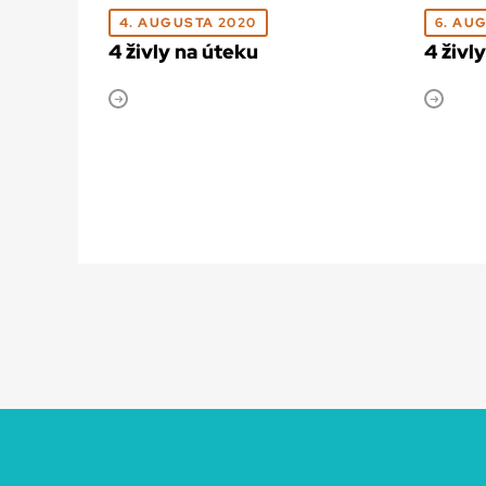
4. AUGUSTA 2020
6. AU
4 živly na úteku
4 živl