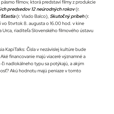
= pásmo filmov, ktorá predstaví filmy z produkcie
ých predsedov 12 neúrodných rokov
(r.
 šťastia
(r. Vlado Balco),
Skutočný príbeh
(r.
í vo štvrtok 8. augusta o 16.00 hod. v kine
a Urca, riaditeľa Slovenského filmového ústavu
a KapiTalks: Čísla v nezávislej kultúre bude
? Aké financovanie majú viaceré významné a
 či nadlokálneho typu sa potýkajú, a akým
evnosť? Akú hodnotu majú peniaze v tomto