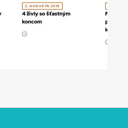
2. AUGUSTA 2018
2. AUGUS
y
4 živly so šťastným
Festival 
koncom
premiér
klasický