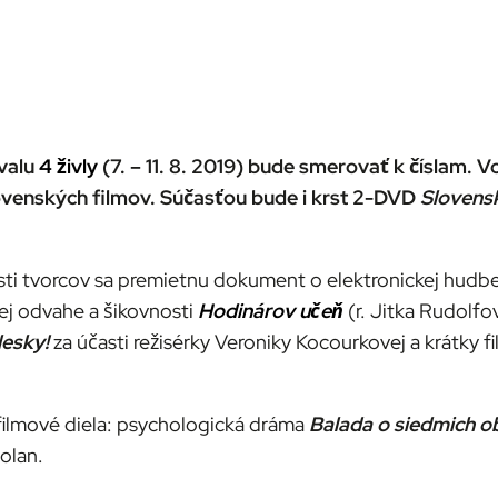
ivalu
4 živly
(7. – 11. 8. 2019) bude smerovať k číslam.
lovenských filmov. Súčasťou bude i krst 2-DVD
Slovens
asti tvorcov sa premietnu dokument o elektronickej hudb
kej odvahe a šikovnosti
Hodinárov učeň
(r. Jitka Rudolfo
lesky!
za účasti režisérky Veroniky Kocourkovej a krátky f
 filmové diela: psychologická dráma
Balada o siedmich 
olan.