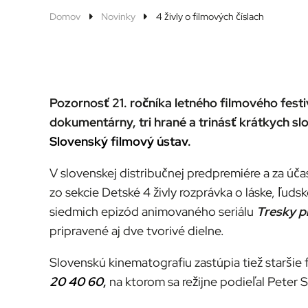
Domov
Novinky
4 živly o filmových číslach
Pozornosť 21. ročníka letného filmového fest
dokumentárny, tri hrané a trinásť krátkych s
Slovenský filmový ústav
.
V slovenskej distribučnej predpremiére a za úč
zo sekcie Detské 4 živly rozprávka o láske, ľuds
siedmich epizód animovaného seriálu
Tresky p
pripravené aj dve tvorivé dielne.
Slovenskú kinematografiu zastúpia tiež staršie
20 40 60
,
na ktorom sa režijne podieľal Peter S