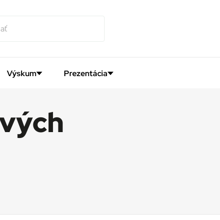
Výskum
Prezentácia
ových