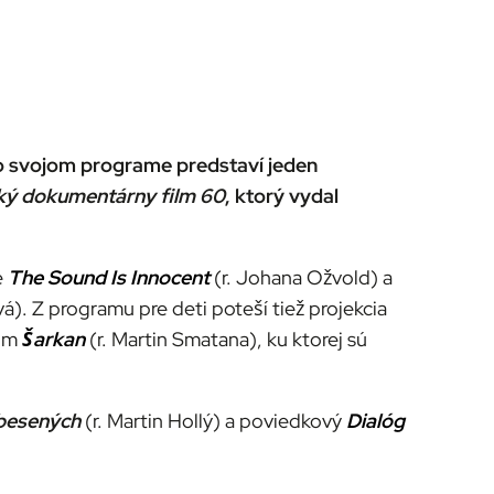
 Vo svojom programe predstaví jeden
ký dokumentárny film 60
, ktorý vydal
e
The Sound Is Innocent
(r. Johana Ožvold) a
vá). Z programu pre deti poteší tiež projekcia
ilm
Šarkan
(r. Martin Smatana), ku ktorej sú
obesených
(r. Martin Hollý) a poviedkový
Dialóg