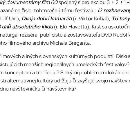
ký dokumentárny film 60
spojený s projekciou 3 + 2 + 1 
iazané na čísla, tohtoročnú tému festivalu:
12 rozhnevan
dolf Urc),
Dvaja dobrí kamaráti
(r. Viktor Kubal),
Tri tony
 dnů absolutního klidu
(r. Elo Havetta). Krst sa uskutočn
aturga, režiséra, publicistu a zostavovateľa DVD Rudolf
ho filmového archívu Michala Breganta.
ilmových a iných slovenských kultúrnych podujatí. Diskusi
xistujúcich menších regionálnych umeleckých festivalov
ým konceptom a tradíciou? S akými problémami lokálneho
sti alternatívnej kultúry udržujú či zvyšujú svoju návšt
ednu návštevníčku či návštevníka?