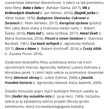
scenáristovi Albertovi Marenčinovi. V sekcii sa tak premietnu
tieto filmy:
Baba z ľadu
(r. Bohdan Sláma, 2017),
Vlk z
Královských Vinohrad
(r. Jan Němec, 2016),
Zbojník Jurko
(r.
Viktor Kubal, 1976),
Budujeme Slovensko: Cukrovar v
Šuranoch
(r. Peter Kerekes, 2017),
Korupčná výchova
(pilotný
film cyklu Biele vrany a hrdinovia medzi nami, r. Róbert
Šveda, 2016),
Piata loď
(r. Iveta Grófová, 2017),
Hotel Úsvit
(r.
Mária Rumanová, 2016),
Pieseň o sivom holubovi
(r. Stanislav
Barabáš, 1961),
Cez kosti mŕtvych
(r. Agnieszka Holland,
2017),
Diera v hlave
(r. Robert Kirchhoff, 2016) a
Český Alláh
(r. Zuzana Piussi, 2016).
Osobnosti klubového filmu predstavia tento rok troch
významných tvorcov: Agnieszku Holland, Lubora Dohnala a
Miroslava Janek. V rámci tejto sekcie sa premietnú slovenské
filmy
Sklenené obrazy
(r. Lubor Dohnal, 2008) a
Jánošík.
Pravdivá história
(r. Agnieszka Holland, Kasia Adamik, 2009).
Zrkadlo minulosti popri iných kultových filmoch uvedie aj
film
Sladké hry minulého leta
(r. Juraj Herz, 1969). Súčasťou
sekcie je aj edukatívny edičný projekt Obrazy (proti)
extrémizmu, ktorý iniciovalipedagógovia Katedry