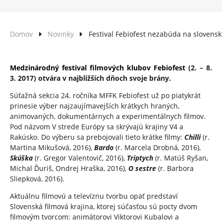
Domov
Novinky
Festival Febiofest nezabúda na slovensk
Medzinárodný festival filmových klubov Febiofest
(2. – 8.
3. 2017) otvára v najbližších dňoch svoje brány.
Súťažná sekcia 24. ročníka MFFK Febiofest už po piatykrát
prinesie výber najzaujímavejších krátkych hraných,
animovaných, dokumentárnych a experimentálnych filmov.
Pod názvom V strede Európy sa skrývajú krajiny V4 a
Rakúsko. Do výberu sa prebojovali tieto krátke filmy:
Chilli
(r.
Martina Mikušová, 2016),
Bardo
(r. Marcela Drobná, 2016),
Skúška
(r. Gregor Valentovič, 2016),
Triptych
(r. Matúš Ryšan,
Michal Ďuriš, Ondrej Hraška, 2016),
O sestre
(r. Barbora
Sliepková, 2016).
Aktuálnu filmovú a televíznu tvorbu opäť predstaví
Slovenská filmová krajina, ktorej súčasťou sú pocty dvom
filmovým tvorcom: animátorovi Viktorovi Kubalovi a