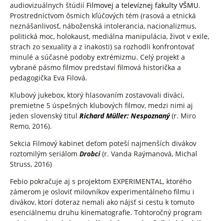
audiovizuálnych štúdií
Filmovej a televíznej fakulty VŠMU
.
Prostredníctvom ôsmich kľúčových tém (rasová a etnická
neznášanlivosť, náboženská intolerancia, nacionalizmus,
politická moc, holokaust, mediálna manipulácia, život v exile,
strach zo sexuality a z inakosti) sa rozhodli konfrontovať
minulé a súčasné podoby extrémizmu. Celý projekt a
vybrané pásmo filmov predstaví filmová historička a
pedagogička Eva Filová.
Klubový jukebox, ktorý hlasovaním zostavovali diváci,
premietne 5 úspešných klubových filmov, medzi nimi aj
jeden slovenský titul
Richard Müller: Nespoznaný
(r. Miro
Remo, 2016).
Sekcia Filmový kabinet deťom poteší najmenších divákov
roztomilým seriálom
Drobci
(r. Vanda Raýmanová, Michal
Struss, 2016)
Febio pokračuje aj s projektom EXPERIMENTAL, ktorého
zámerom je osloviť milovníkov experimentálneho filmu i
divákov, ktorí doteraz nemali ako nájsť si cestu k tomuto
esenciálnemu druhu kinematografie. Tohtoročný program