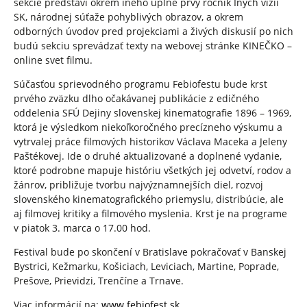
sekcie predstaví okrem iného úplne prvý ročník Iných vízií
SK, národnej súťaže pohyblivých obrazov, a okrem
odborných úvodov pred projekciami a živých diskusií po nich
budú sekciu sprevádzať texty na webovej stránke KINEČKO –
online svet filmu.
Súčasťou sprievodného programu Febiofestu bude krst
prvého zväzku dlho očakávanej publikácie z edičného
oddelenia SFÚ Dejiny slovenskej kinematografie 1896 – 1969,
ktorá je výsledkom niekoľkoročného precízneho výskumu a
vytrvalej práce filmových historikov Václava Maceka a Jeleny
Paštékovej. Ide o druhé aktualizované a doplnené vydanie,
ktoré podrobne mapuje históriu všetkých jej odvetví, rodov a
žánrov, približuje tvorbu najvýznamnejších diel, rozvoj
slovenského kinematografického priemyslu, distribúcie, ale
aj filmovej kritiky a filmového myslenia. Krst je na programe
v piatok 3. marca o 17.00 hod.
Festival bude po skončení v Bratislave pokračovať v Banskej
Bystrici, Kežmarku, Košiciach, Leviciach, Martine, Poprade,
Prešove, Prievidzi, Trenčíne a Trnave.
Viac informácií na:
www.febiofest.sk