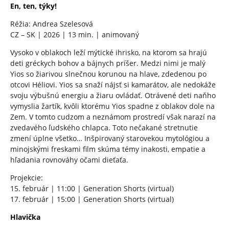
En, ten, týky!
Réžia: Andrea Szelesová
CZ – SK | 2026 | 13 min. | animovaný
Vysoko v oblakoch leží mýtické ihrisko, na ktorom sa hrajú
deti gréckych bohov a bájnych príšer. Medzi nimi je malý
Yios so žiarivou slnečnou korunou na hlave, zdedenou po
otcovi Héliovi. Yios sa snaží nájsť si kamarátov, ale nedokáže
svoju výbušnú energiu a žiaru ovládať. Otrávené deti naňho
vymyslia žartík, kvôli ktorému Yios spadne z oblakov dole na
Zem. V tomto cudzom a neznámom prostredí však narazí na
zvedavého ľudského chlapca. Toto nečakané stretnutie
zmení úplne všetko… Inšpirovaný starovekou mytológiou a
minojskými freskami film skúma témy inakosti, empatie a
hľadania rovnováhy očami dieťaťa.
Projekcie:
15. február | 11:00 | Generation Shorts (virtual)
17. február | 15:00 | Generation Shorts (virtual)
Hlavička