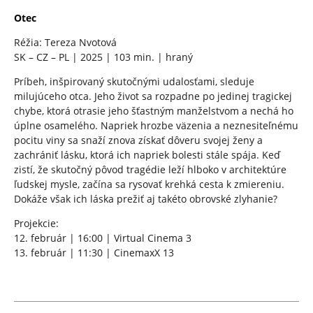
Otec
Réžia: Tereza Nvotová
SK – CZ – PL | 2025 | 103 min. | hraný
Príbeh, inšpirovaný skutočnými udalosťami, sleduje
milujúceho otca. Jeho život sa rozpadne po jedinej tragickej
chybe, ktorá otrasie jeho šťastným manželstvom a nechá ho
úplne osamelého. Napriek hrozbe väzenia a neznesiteľnému
pocitu viny sa snaží znova získať dôveru svojej ženy a
zachrániť lásku, ktorá ich napriek bolesti stále spája. Keď
zistí, že skutočný pôvod tragédie leží hlboko v architektúre
ľudskej mysle, začína sa rysovať krehká cesta k zmiereniu.
Dokáže však ich láska prežiť aj takéto obrovské zlyhanie?
Projekcie:
12. február | 16:00 | Virtual Cinema 3
13. február | 11:30 | CinemaxX 13