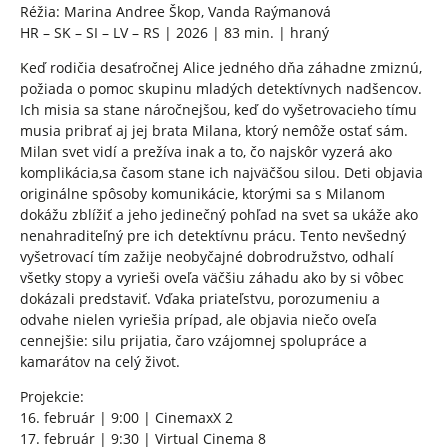
Réžia: Marina Andree Škop, Vanda Raýmanová
HR – SK – SI – LV – RS | 2026 | 83 min. | hraný
Keď rodičia desaťročnej Alice jedného dňa záhadne zmiznú,
požiada o pomoc skupinu mladých detektívnych nadšencov.
Ich misia sa stane náročnejšou, keď do vyšetrovacieho tímu
musia pribrať aj jej brata Milana, ktorý nemôže ostať sám.
Milan svet vidí a prežíva inak a to, čo najskôr vyzerá ako
komplikácia,sa časom stane ich najväčšou silou. Deti objavia
originálne spôsoby komunikácie, ktorými sa s Milanom
dokážu zblížiť a jeho jedinečný pohľad na svet sa ukáže ako
nenahraditeľný pre ich detektívnu prácu. Tento nevšedný
vyšetrovací tím zažije neobyčajné dobrodružstvo, odhalí
všetky stopy a vyrieši oveľa väčšiu záhadu ako by si vôbec
dokázali predstaviť. Vďaka priateľstvu, porozumeniu a
odvahe nielen vyriešia prípad, ale objavia niečo oveľa
cennejšie: silu prijatia, čaro vzájomnej spolupráce a
kamarátov na celý život.
Projekcie:
16. február | 9:00 | CinemaxX 2
17. február | 9:30 | Virtual Cinema 8