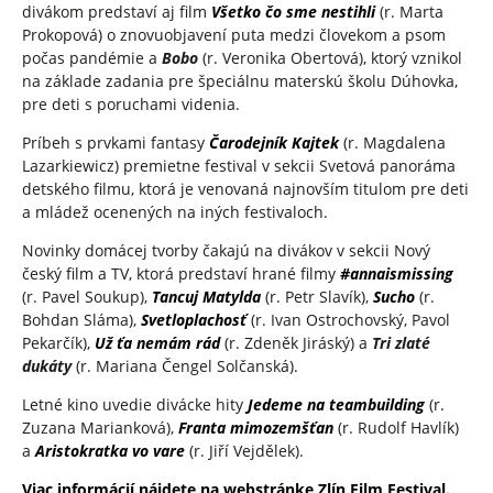
divákom predstaví aj film
Všetko čo sme nestihli
(r. Marta
Prokopová) o znovuobjavení puta medzi človekom a psom
počas pandémie a
Bobo
(r. Veronika Obertová), ktorý vznikol
na základe zadania pre špeciálnu materskú školu Dúhovka,
pre deti s poruchami videnia.
Príbeh s prvkami fantasy
Čarodejník Kajtek
(r. Magdalena
Lazarkiewicz) premietne festival v sekcii Svetová panoráma
detského filmu, ktorá je venovaná najnovším titulom pre deti
a mládež ocenených na iných festivaloch.
Novinky domácej tvorby čakajú na divákov v sekcii Nový
český film a TV, ktorá predstaví hrané filmy
#annaismissing
(r. Pavel Soukup),
Tancuj Matylda
(r. Petr Slavík),
Sucho
(r.
Bohdan Sláma),
Svetloplachosť
(r. Ivan Ostrochovský, Pavol
Pekarčík),
Už ťa nemám rád
(r. Zdeněk Jiráský) a
Tri zlaté
dukáty
(r. Mariana Čengel Solčanská).
Letné kino uvedie divácke hity
Jedeme na teambuilding
(r.
Zuzana Marianková),
Franta mimozemšťan
(r. Rudolf Havlík)
a
Aristokratka vo vare
(r. Jiří Vejdělek).
Viac informácií nájdete na webstránke Zlín Film Festival.