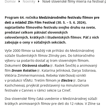
Domov
Novinky
Nové slovenské filmy mieria na festival 
Program 64. ročníka
Medzinárodného festivalu filmov pre
deti a mládež Zlín Film Festival
(30. 5. – 5. 6. 2024),
najstaršieho filmového festivalu svojho druhu na svete,
predstaví celkom pätnásť slovenských
celovečerných, krátkych i študentských filmov. Päť z nich
zabojuje o ceny v súťažných sekciách.
Vyše 2000 filmov sa každý rok prihlási do Medzinárodnej
súťaže študentských filmov Zlínsky pes. Do tohtoročného
výberu sa podarilo dostať aj trom slovenským filmom.
Dokument
Otrávená studňa
(r. Radek Ševčík) a animovaný
film
Dream Rotation
(r. Katarína Jelínková, Darya Sidorova,
Viktória Zimmermannová, Rebeka Vakrčková) vznikli
v produkcii VŠMU. Tretím filmom je
E
lectra
(r. Daria
Kashcheeva), prvýkrát predstavený na minuloročnom
festivale v Cannes v rámci sekcie La Cinef.
Dva slovenské filmy čaká uvedenie v Medzinárodnej súťaži
krátkych animovaných filmov pre deti do 12 rokov
.
V Zlíne sa