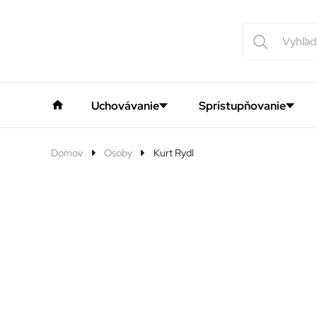
Uchovávanie
Sprístupňovanie
Domov
Osoby
Kurt Rydl