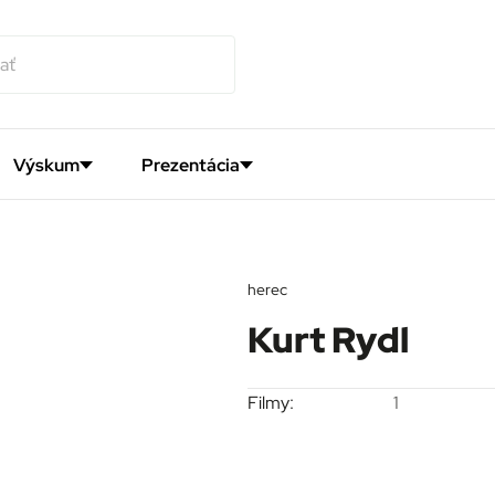
Výskum
Prezentácia
herec
Kurt Rydl
Filmy:
1