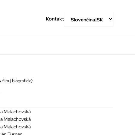
Kontakt
 film
| biografický
ta Malachovská
ta Malachovská
ta Malachovská
ián Turner