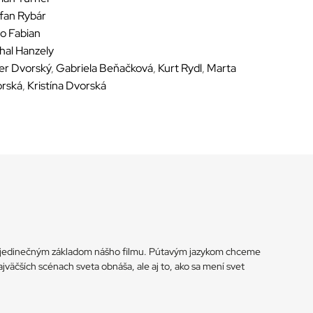
fan Rybár
o Fabian
hal Hanzely
er Dvorský
,
Gabriela Beňačková
,
Kurt Rydl
,
Marta
rská
,
Kristína Dvorská
sú jedinečným základom nášho filmu. Pútavým jazykom chceme
väčších scénach sveta obnáša, ale aj to, ako sa mení svet