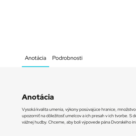
Anotácia
Podrobnosti
Anotácia
Vysoká kvalita umenia, výkony posúvajúce hranice, množstvo
upozorniť na dôležitosť umelcov a ich presah v ich tvorbe. S 
vážnej hudby. Chceme, aby boli výpovede pána Dvorského inšp