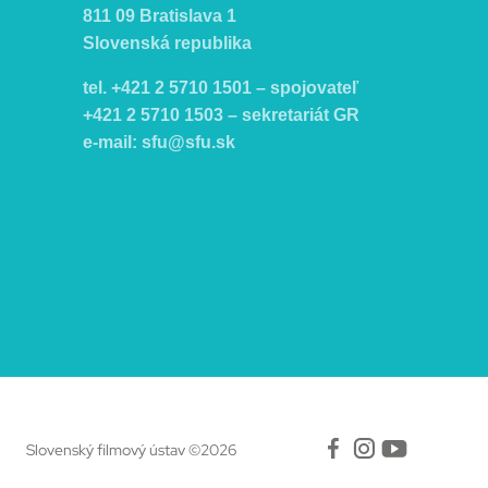
811 09 Bratislava 1
Slovenská republika
tel. +421 2 5710 1501 – spojovateľ
+421 2 5710 1503 – sekretariát GR
e-mail:
sfu@sfu.sk
Facebook
Instagr
Yout
Slovenský filmový ústav ©2026