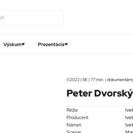
Výskum
Prezentácia
©2022 | SK | 77 min. |
dokumentárny
Peter Dvorský
Réžia
Ive
Producent
Ive
Námet
Ive
Scenár
Mar