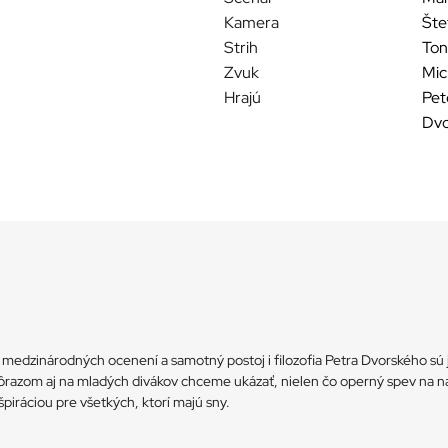
Kamera
Šte
Strih
Ton
Zvuk
Mic
Hrajú
Pet
Dvo
 medzinárodných ocenení a samotný postoj i filozofia Petra Dvorského 
dôrazom aj na mladých divákov chceme ukázať, nielen čo operný spev na naj
iráciou pre všetkých, ktorí majú sny.