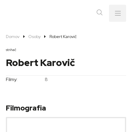
Menu
Domov
Osoby
Robert Karovič
strihač
Robert Karovič
Filmy:
8
Filmografia