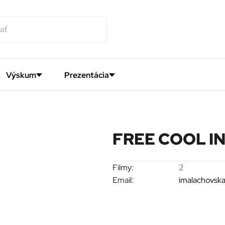
Výskum
Prezentácia
FREE COOL IN
Filmy:
2
Email:
imalachovsk