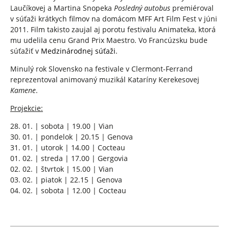
Laučíkovej a Martina Snopeka
Posledný autobus
premiéroval
v súťaži krátkych filmov na domácom MFF Art Film Fest v júni
2011. Film takisto zaujal aj porotu festivalu Animateka, ktorá
mu udelila cenu Grand Prix Maestro. Vo Francúzsku bude
súťažiť v
Medzinárodnej súťaži
.
Minulý rok Slovensko na festivale v Clermont-Ferrand
reprezentoval animovaný muzikál Kataríny Kerekesovej
Kamene
.
Projekcie:
28. 01. | sobota | 19.00 | Vian
30. 01. | pondelok | 20.15 | Genova
31. 01. | utorok | 14.00 | Cocteau
01. 02. | streda | 17.00 | Gergovia
02. 02. | štvrtok | 15.00 | Vian
03. 02. | piatok | 22.15 | Genova
04. 02. | sobota | 12.00 | Cocteau