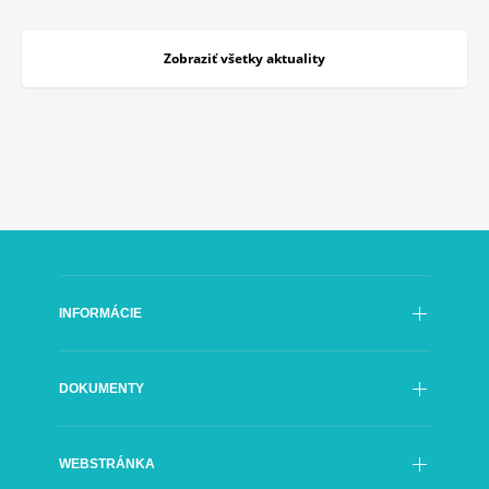
Zobraziť všetky aktuality
INFORMÁCIE
Poslanie
DOKUMENTY
História
Rada SFÚ
Oficiálne dokumenty
Generálny riaditeľ
WEBSTRÁNKA
Výročné správy
Organizačná štruktúra