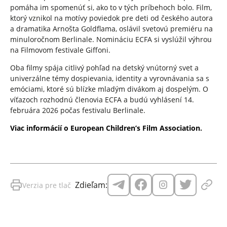
pomáha im spomenúť si, ako to v tých príbehoch bolo. Film,
ktorý vznikol na motívy poviedok pre deti od českého autora
a dramatika Arnošta Goldflama, oslávil svetovú premiéru na
minuloročnom Berlinale. Nomináciu ECFA si vyslúžil výhrou
na Filmovom festivale Giffoni.
Oba filmy spája citlivý pohľad na detský vnútorný svet a
univerzálne témy dospievania, identity a vyrovnávania sa s
emóciami, ktoré sú blízke mladým divákom aj dospelým. O
víťazoch rozhodnú členovia ECFA a budú vyhlásení 14.
februára 2026 počas festivalu Berlinale.
Viac informácií o European Children’s Film Association
.
Zdieľam:
Verzia pre tlač