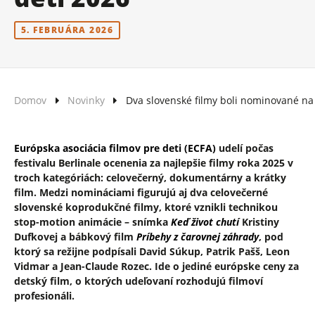
5. FEBRUÁRA 2026
Domov
Novinky
Dva slovenské filmy boli nominované na 
Európska asociácia filmov pre deti (ECFA)
udelí počas
festivalu Berlinale ocenenia za najlepšie filmy roka 2025 v
troch kategóriách: celovečerný, dokumentárny a krátky
film. Medzi nomináciami figurujú aj dva celovečerné
slovenské koprodukčné filmy, ktoré vznikli technikou
stop-motion animácie – snímka
Keď život chutí
Kristiny
Dufkovej a bábkový film
Príbehy z čarovnej záhrady
, pod
ktorý sa režijne podpísali David Súkup, Patrik Pašš, Leon
Vidmar a Jean-Claude Rozec. Ide o jediné európske ceny za
detský film, o ktorých udeľovaní rozhodujú filmoví
profesionáli.