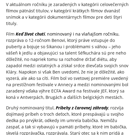
V aktuálnom ročníku je zaradených v kategórii celovečerných
filmov pätnásť titulov, v kategórií krátkych filmov dvanásť
snímok a v kategórii dokumentárnych filmov pre deti štyri
tituly.
Film
Keď život chutí
,
nominovaný i na vlaňajšom ročníku
,
rozpráva o 12-ročnom Benovi, ktorý práve vstupuje do
puberty a bojuje so šikanou i problémami s váhou – jeho
vášeň k jedlu a objavujúci sa talent šéfkuchára sú pre neho
dôležité, no napriek tomu sa rozhodne držať diétu, aby
zapadol medzi ostatných a získal srdce dievčaťa svojich snov
Kláry. Napokon si však Ben uvedomí, že nie je dôležité, ako
vyzerá, ale ako sa cíti. Film bol vo svetovej premiére uvedený
na prestížnom festivale v Annecy a medzi nominovanými bol
zaradený vďaka výhre ECFA Award na festivale JEF, ktorý sa
koná v Antverpách, Brugách a ďalších belgických mestách.
Druhý nominovaný titul,
Príbehy z čarovnej záhrady
, rozvíja
dojímavý príbeh o troch deťoch, ktoré prespávajú u svojho
dedka po prvýkrát, odkedy im umrela babička. Nemôžu
zaspať, a tak si vybavujú v pamäti príbehy, ktoré im babička,
skvelá rozprávačka, rozprávala. Starý otec sa k nim pridá a