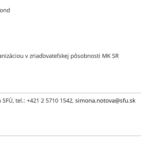
fond
anizáciou v zriaďovateľskej pôsobnosti MK SR
 SFÚ, tel.: +421 2 5710 1542,
simona.notova@sfu.sk