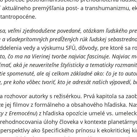
í aktuálneho premýšľania post- a transhumanizmu, eko
stantropocéne.
a sa, veľmi zjednodušene povedané, otázkam ľudského prež
e a všadeprítomných predĺžených rúk ľudskej sebastrednos
ddelenia vedy a výskumu SFÚ, dôvody, pre ktoré sa r
to, čo ma na Vierinej tvorbe najviac fascinuje. Najviac m
mať, aká je neuveriteľne štylisticky a tematicky rozmani
e spomenuté, ale aj celkom základné ako: čo je to autor, 
, pre koho vôbec tvoriť, kto je adresát našich výpovedí,
ňa rozhovor autorky s režisérkou. Prvá kapitola sa z
ýze jej filmov z formálneho a obsahového hľadiska. N
y z Eremocénu
) z hľadiska opozície umelé vs. umeleck
rehodnocovania úlohy človeka v kontexte planetárnych
perspektívy ako špecifického prínosu k ekokritickej