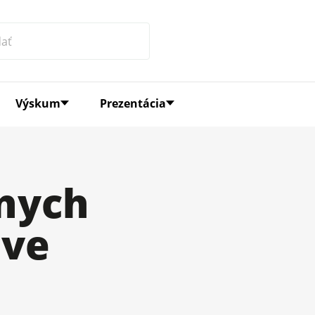
Výskum
Prezentácia
nych
ave