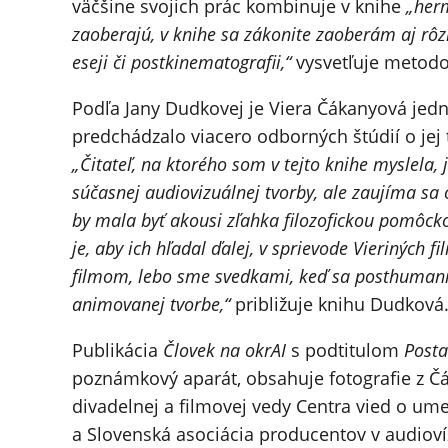
väčšine svojich prác kombinuje v knihe
„herm
zaoberajú, v knihe sa zákonite zaoberám aj rôz
eseji či postkinematografii,“
vysvetľuje metodo
Podľa Jany Dudkovej je Viera Čákanyová jedn
predchádzalo viacero odborných štúdií o jej t
„Čitateľ, na ktorého som v tejto knihe myslela,
súčasnej audiovizuálnej tvorby, ale zaujíma sa
by mala byť akousi zľahka filozofickou pomôcko
je, aby ich hľadal ďalej, v sprievode Vieriných 
filmom, lebo sme svedkami, keď sa posthumanizm
animovanej tvorbe,“
približuje knihu Dudková
Publikácia
Človek na okrAI
s podtitulom
Posta
poznámkový aparát, obsahuje fotografie z Čák
divadelnej a filmovej vedy Centra vied o ume
a Slovenská asociácia producentov v audiovíz