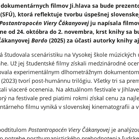
 dokumentárnych filmov Ji.hlava sa bude prezento
SFÚ), ktorá reflektuje tvorbu úspešnej slovensk
Postantropocén Viery Čákanyovej
ju napísala filmo
ne od 24. októbra do 2. novembra, krst knihy sa b
 Čákanyovej
Bardo
(2025) za účasti autorky knihy aj
študovala scenáristiku na Vysokej škole múzických 
e. Už jej študentské filmy získali medzinárodné ocene
butovala experimentálnym dlhometrážnym dokumento
(2023) tvorí post-humánnu trilógiu. Všetky tri sa prem
li viaceré ocenenia. Na aktuálnom festivale v Jihla
torý na festivale pred piatimi rokmi získal cenu za na
tárneho filmu vyniká v slovenskej kinematografii a
podtitulom
Postantropocén Viery Čákanyovej
je analýzou
 o potrebe posthumanistického prehodnotenia ľudskej