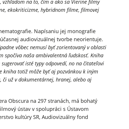
 vzhľadom na to, čím a ako sa Vierine filmy
e, ekokriticizme, hybridnom filme, filmovej
inematografie. Napísaniu jej monografie
 súčasnej audiovizuálnej tvorbe neorientuje.
rípadne vôbec nemusí byť zorientovaný v oblasti
čom spočíva naša ambivalentná ľudskosť. Kniha
sugerovať isté typy odpovedí, no na čitateľovi
fie kniha totiž môže byť aj pozvánkou k iným
 či už v dokumentárnej, hranej, alebo aj
era Obscura na 297 stranách, má bohatý
 filmový ústav v spolupráci s Ústavom
erstvo kultúry SR, Audiovizuálny fond