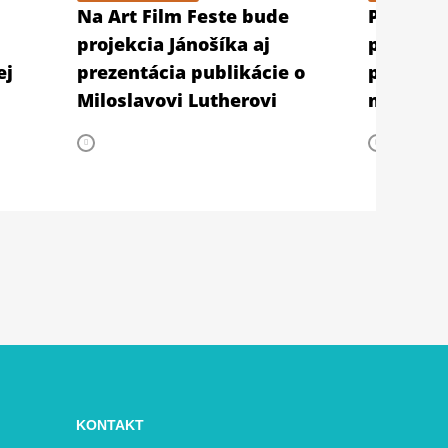
Na Art Film Feste bude
Publiká
projekcia Jánošíka aj
ponúka 
ej
prezentácia publikácie o
prienik 
Miloslavovi Lutherovi
mysleni
KONTAKT