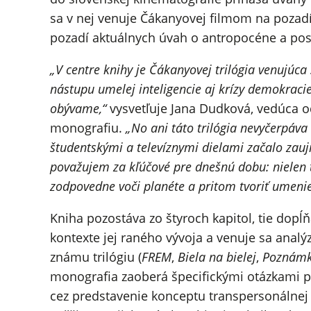
sa v nej venuje Čákanyovej filmom na pozad
pozadí aktuálnych úvah o antropocéne a po
„V centre knihy je Čákanyovej trilógia venujúc
nástupu umelej inteligencie aj krízy demokraci
obývame,“
vysvetľuje Jana Dudková, vedúca o
monografiu.
„No ani táto trilógia nevyčerpáva 
študentskými a televíznymi dielami začalo zaují
považujem za kľúčové pre dnešnú dobu: nielen ti
zodpovedne voči planéte a pritom tvoriť umenie
Kniha pozostáva zo štyroch kapitol, tie dopĺ
kontexte jej raného vývoja a venuje sa anal
známu trilógiu (
FREM
,
Biela na bielej
,
Poznámk
monografia zaoberá špecifickými otázkami p
cez predstavenie konceptu transpersonálnej 