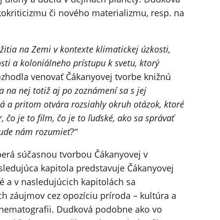
kriticizmu či nového materializmu, resp. na
itia na Zemi v kontexte klimatickej úzkosti,
ti a koloniálneho prístupu k svetu, ktorý
ozhodla venovať Čákanyovej tvorbe knižnú
a na nej totiž aj po zoznámení sa s jej
tá a pritom otvára rozsiahly okruh otázok, ktoré
čo je to film, čo je to ľudské, ako sa správať
 bude nám rozumieť?“
aoberá súčasnou tvorbou Čákanyovej v
asledujúca kapitola predstavuje Čákanyovej
é a v nasledujúcich kapitolách sa
 záujmov cez opozíciu príroda – kultúra a
 kinematografii. Dudková podobne ako vo