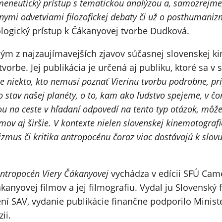
eneutický prístup s tematickou analýzou a, samozrejme,
nymi odvetviami filozofickej debaty či už o posthumanizm
logický prístup k Čákanyovej tvorbe Dudková.
ým z najzaujímavejších zjavov súčasnej slovenskej k
vorbe. Jej publikácia je určená aj publiku, ktoré sa v
 je niekto, kto nemusí poznať Vierinu tvorbu podrobne, p
 o stav našej planéty, o to, kam ako ľudstvo spejeme, v 
u na ceste v hľadaní odpovedí na tento typ otázok, môže 
filmov aj širšie. V kontexte nielen slovenskej kinematogra
us či kritika antropocénu čoraz viac dostávajú k slovu,
.
ntropocén Viery Čákanyovej
vychádza v edícii SFÚ Cam
anyovej filmov a jej filmografiu. Vydal ju Slovenský
ní SAV, vydanie publikácie finančne podporilo Minist
ii.