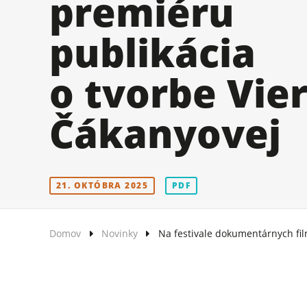
premiéru
publikácia
o tvorbe Vie
Čákanyovej
21. OKTÓBRA 2025
PDF
Domov
Novinky
Na festivale dokumentárnych fil