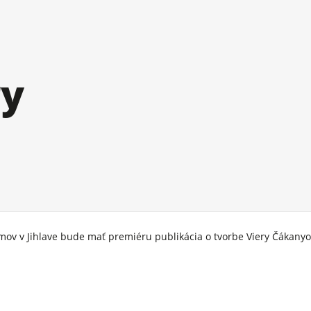
ry
mov v Jihlave bude mať premiéru publikácia o tvorbe Viery Čákanyo