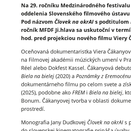
Na 29. ročníku Medzinárodného festivalu
oddelenia Slovenského filmového ústavu (
Pod názvom
Človek na okrAI
s podtitulom
ročník MFDF Ji.hlava sa uskutoční v termí
hod. pred projekciou nového filmu Viery
Oceňovaná dokumentaristka Viera Čákanyová 
na Filmovej akadémii múzických umení v Prah
Réel alebo Dokfest Kassel. Čákanyová de
Biela na bielej
(2020) a
Poznámky z Eremocénu
dokumentárneho filmu po celom svete a získa
(2025), podobne ako
FREM
i
Biela na bielej
, k
Bonum. Čákanyovej tvorba v oblasti dokumen
prostredí.
Monografia Jany Dudkovej
Človek na okrAI
s 
do slovenskej kinematografie prináša úvahy