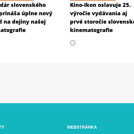
dár slovenského
Kino-Ikon oslavuje 25.
 prináša úplne nový
výročie vydávania aj
d na dejiny našej
prvé storočie slovensk
atografie
kinematografie
TY
WEBSTRÁNKA