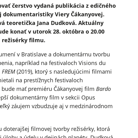
vať čerstvo vydaná publikácia z edičného
ej dokumentaristiky Viery Čákanyovej.
vá teoretička Jana Dudková. Aktuálny
ude konať v utorok 28. októbra o 20.00
 režisérky filmu.
umení v Bratislave a dokumentárnu tvorbu
nia, napríklad na festivaloch Visions du
m
FREM
(2019), ktorý s nasledujúcimi filmami
ietali na prestížnych festivaloch
ve bude mať premiéru Čákanyovej film
Bardo
jlepší dokumentárny film v sekcii Opus
 veľký záujem vzbudzuje aj v medzinárodnom
 doterajšej filmovej tvorby režisérky, ktorá
 úlohy a údelu v dejinách planéty. Dudková