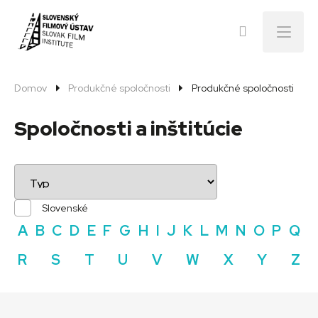
Menu
Domov
Produkčné spoločnosti
Produkčné spoločnosti
Spoločnosti a inštitúcie
Slovenské
A
B
C
D
E
F
G
H
I
J
K
L
M
N
O
P
Q
R
S
T
U
V
W
X
Y
Z