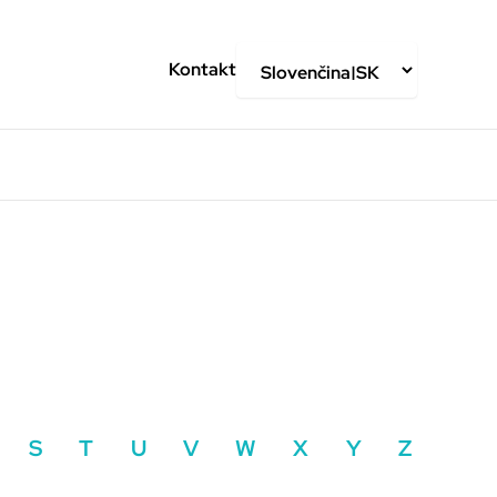
Kontakt
S
T
U
V
W
X
Y
Z