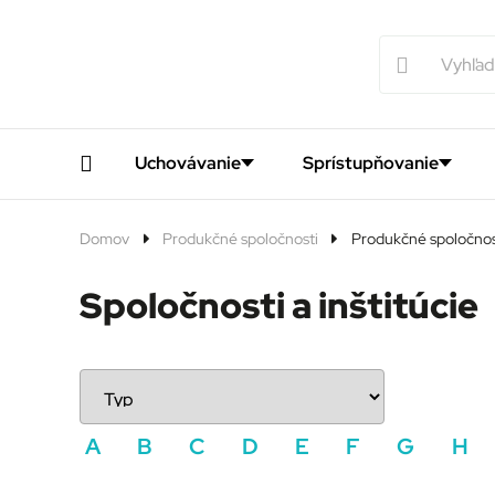
Uchovávanie
Sprístupňovanie
Domov
Produkčné spoločnosti
Produkčné spoločnos
Spoločnosti a inštitúcie
A
B
C
D
E
F
G
H