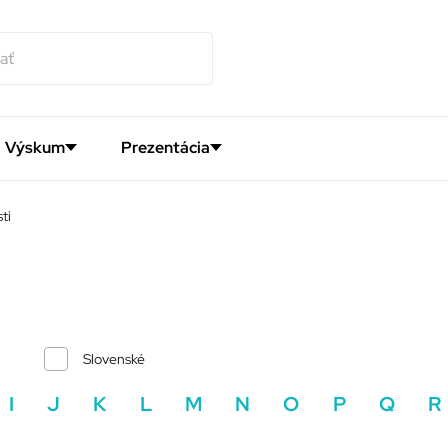
Výskum
Prezentácia
ti
Slovenské
I
J
K
L
M
N
O
P
Q
R