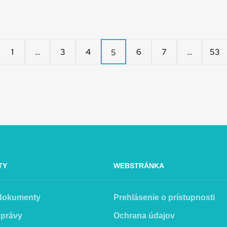
1
…
3
4
6
7
…
53
5
TY
WEBSTRÁNKA
 dokumenty
Prehlásenie o prístupnosti
správy
Ochrana údajov