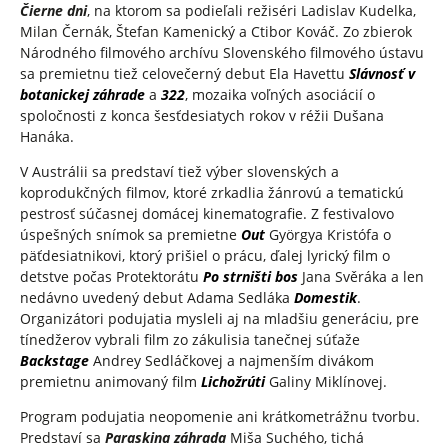
Čierne dni
, na ktorom sa podieľali režiséri Ladislav Kudelka,
Milan Černák, Štefan Kamenický a Ctibor Kováč. Zo zbierok
Národného filmového archívu Slovenského filmového ústavu
sa premietnu tiež celovečerný debut Ela Havettu
Slávnosť v
botanickej záhrade
a
322
, mozaika voľných asociácií o
spoločnosti z konca šesťdesiatych rokov v réžii Dušana
Hanáka.
V Austrálii sa predstaví tiež výber slovenských a
koprodukčných filmov, ktoré zrkadlia žánrovú a tematickú
pestrosť súčasnej domácej kinematografie. Z festivalovo
úspešných snímok sa premietne
Out
Györgya Kristófa o
päťdesiatnikovi, ktorý prišiel o prácu, ďalej lyrický film o
detstve počas Protektorátu
Po strništi bos
Jana Svěráka a len
nedávno uvedený debut Adama Sedláka
Domestik
.
Organizátori podujatia mysleli aj na mladšiu generáciu, pre
tínedžerov vybrali film zo zákulisia tanečnej súťaže
Backstage
Andrey Sedláčkovej a najmenším divákom
premietnu animovaný film
Lichožrúti
Galiny Miklínovej.
Program podujatia neopomenie ani krátkometrážnu tvorbu.
Predstaví sa
Paraskina záhrada
Miša Suchého, tichá