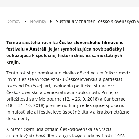
Domov
Novinky
Austrália v znamení česko-slovenských v
Témou šiesteho ročníka
Česko-slovenského filmového
festivalu v Austrálii
je jar symbolizujúca nové začiatky i
odkazujúca k spoločnej histórii dnes už samostatných
krajín.
Tento rok si pripomínajú niekoľko dôležitých míľnikov, medzi
inými tiež sté výročie vzniku Československa a päťdesiat
rokov od Pražskej jari, uvoľnenia politickej situácie v
Československu a demokratizácii spoločnosti. Pri tejto
príležitosti sa v Melbourne (12. – 26. 9. 2018) a Canberrae
(18. – 21. 10. 2018) premietnu filmy reflektujúce spoločnú
minulosť, ale aj festivalovo úspešné tituly a krátkometrážne
dokumenty.
K historickým udalostiam Československa sa vracia
autentický strihový film z augustových udalostí roku 1968