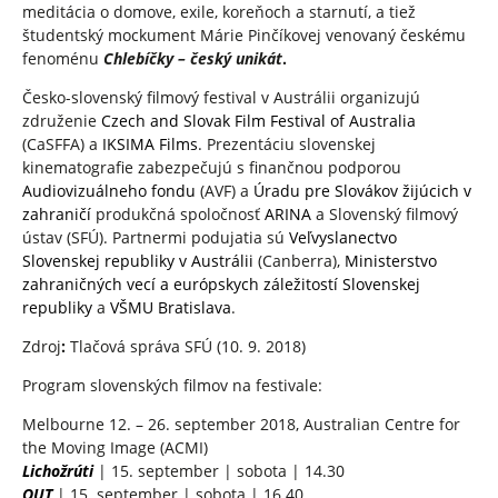
meditácia o domove, exile, koreňoch a starnutí, a tiež
študentský mockument Márie Pinčíkovej venovaný českému
fenoménu
Chlebíčky – český unikát
.
Česko-slovenský filmový festival v Austrálii organizujú
združenie
Czech and Slovak Film Festival of Australia
(CaSFFA) a
IKSIMA Films
. Prezentáciu slovenskej
kinematografie zabezpečujú s finančnou podporou
Audiovizuálneho fondu
(AVF) a
Úradu pre Slovákov žijúcich v
zahraničí
produkčná spoločnosť
ARINA
a Slovenský filmový
ústav (SFÚ). Partnermi podujatia sú
Veľvyslanectvo
Slovenskej republiky v Austrálii
(Canberra),
Ministerstvo
zahraničných vecí a európskych záležitostí Slovenskej
republiky
a
VŠMU Bratislava
.
Zdroj
:
Tlačová správa SFÚ (10. 9. 2018)
Program slovenských filmov na festivale:
Melbourne 12. – 26. september 2018, Australian Centre for
the Moving Image (ACMI)
Lichožrúti
| 15. september | sobota | 14.30
OUT
| 15. september | sobota | 16.40