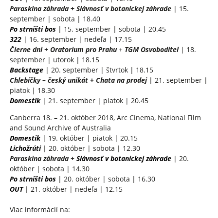
Paraskina záhrada
+
Slávnosť v botanickej záhrade
| 15.
september | sobota | 18.40
Po strništi bos
| 15. september | sobota | 20.45
322
| 16. september | nedeľa | 17.15
Čierne dni + Oratorium pro Prahu
+
TGM Osvoboditel
| 18.
september | utorok | 18.15
Backstage
| 20. september | štvrtok | 18.15
Chlebíčky – český unikát + Chata na prodej
| 21. september |
piatok | 18.30
Domestik
| 21. september | piatok | 20.45
Canberra 18. – 21. október 2018, Arc Cinema, National Film
and Sound Archive of Australia
Domestik
| 19. október | piatok | 20.15
Lichožrúti
| 20. október | sobota | 12.30
Paraskina záhrada +
Slávnosť v botanickej záhrade
| 20.
október | sobota | 14.30
Po strništi bos
| 20. október | sobota | 16.30
OUT
| 21. október | nedeľa | 12.15
Viac informácií na: