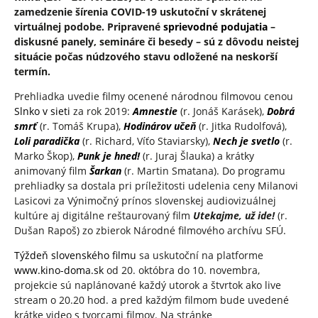
zamedzenie šírenia COVID-19 uskutoční v skrátenej
virtuálnej podobe. Pripravené
sprievodné podujatia
–
diskusné panely, semináre či besedy – sú z dôvodu neistej
situácie počas núdzového stavu odložené na neskorší
termín.
Prehliadka uvedie filmy ocenené národnou filmovou cenou
Slnko v sieti
za rok 2019:
Amnestie
(r. Jonáš Karásek),
Dobrá
smrť
(r. Tomáš Krupa),
Hodinárov učeň
(r. Jitka Rudolfová),
Loli paradička
(r. Richard, Víťo Staviarsky),
Nech je svetlo
(r.
Marko Škop),
Punk je hned!
(r. Juraj Šlauka) a krátky
animovaný film
Šarkan
(r. Martin Smatana). Do programu
prehliadky sa dostala pri príležitosti udelenia ceny Milanovi
Lasicovi za Výnimočný prínos slovenskej audiovizuálnej
kultúre aj digitálne reštaurovaný film
Utekajme, už ide!
(r.
Dušan Rapoš) zo zbierok Národné filmového archívu SFÚ.
Týždeň slovenského filmu
sa uskutoční na platforme
www.kino-doma.sk
od 20. októbra do 10. novembra,
projekcie sú naplánované každý utorok a štvrtok ako live
stream o 20.20 hod. a pred každým filmom bude uvedené
krátke video s tvorcami filmov. Na stránke