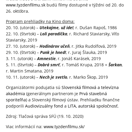
www.tyzdenfilmu.sk
budú filmy dostupné v týždni od 20. do
26. októbra.
Program prehliadky na Kino doma:
20. 10. (utorok) –
Utekajme, už ide!
,
r. Dušan Rapoš, 1986
22. 10. (štvrtok) –
Loli paradička
, r. Richard Staviarsky, Víťo
Staviarsky, 2019
27. 10. (utorok) –
Hodinárov učeň
, r. Jitka Rudolfová, 2019
29. 10. (štvrtok) –
Punk je hned!
, r. Juraj Šlauka, 2019
3. 11. (utorok) –
Amnestie
, r. Jonáš Karásek, 2019
5. 11. (štvrtok) –
Dobrá smrť
, r. Tomáš Krupa, 2018 +
Šarkan
,
r. Martin Smatana, 2019
10. 11. (utorok) –
Nech je svetlo
,
r. Marko Škop, 2019
Organizátormi podujatia sú
Slovenská filmová a televízna
akadémia
(generálnym partnerom je
Prvá stavebná
sporiteľňa
) a Slovenský filmový ústav. Prehliadku finančne
podporili
Audiovizuálny fond
a
LITA, autorská spoločnosť
.
Zdroj: Tlačová správa SFÚ (19. 10. 2020)
Viac informácií na:
www.tyzdenfilmu.sk/