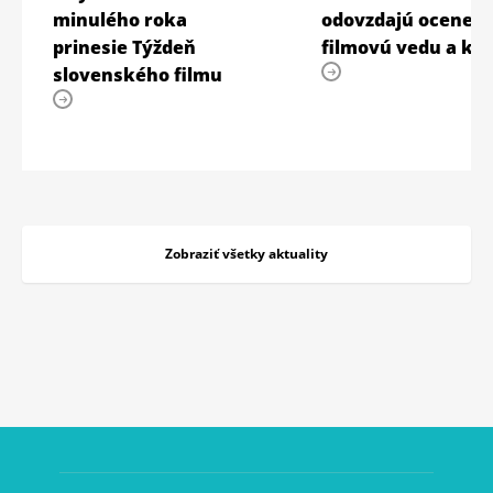
minulého roka
odovzdajú oceneni
prinesie Týždeň
filmovú vedu a kri
slovenského filmu
Zobraziť všetky aktuality