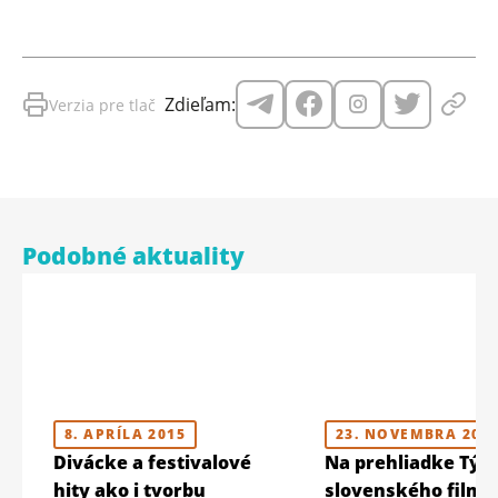
Zdieľam:
Verzia pre tlač
Podobné aktuality
8. APRÍLA 2015
23. NOVEMBRA 202
Divácke a festivalové
Na prehliadke Týž
hity ako i tvorbu
slovenského filmu